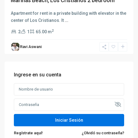
Marinas Beach, Los Cristianos 2 bedroom
Apartment for rent in a private building with elevator in the
center of Los Cristianos. It
...
2
2
1
65.00 m
Ravi Aswani
Ingrese en su cuenta
Iniciar Sesión
Regístrate aquí!
¿Olvidó su contraseña?