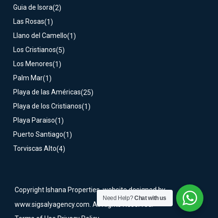
Guia de Isora
(2)
Las Rosas
(1)
Llano del Camello
(1)
Los Cristianos
(5)
Los Menores
(1)
Palm Mar
(1)
Playa de las Américas
(25)
Playa de los Cristianos
(1)
Playa Paraiso
(1)
Puerto Santiago
(1)
Torviscas Alto
(4)
Copyright Ishana Properties, website designed by
Need Help?
Chat with us
www.sigsalyagency.com. All Rights Reserved.