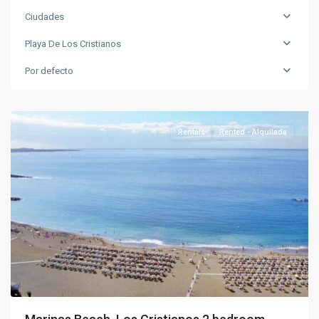
Ciudades
Playa
Playa De Los Cristianos
de
los
Por defecto
Cristianos
,
Tenerife
Rentals
Rented - Alquilada