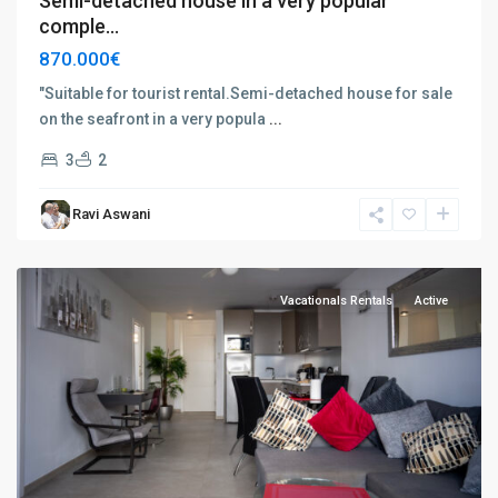
Semi-detached house in a very popular
comple...
870.000€
"Suitable for tourist rental.Semi-detached house for sale
on the seafront in a very popula
...
Playa
3
2
de
las
Ravi Aswani
Américas
,
Tenerife
Vacationals Rentals
Active