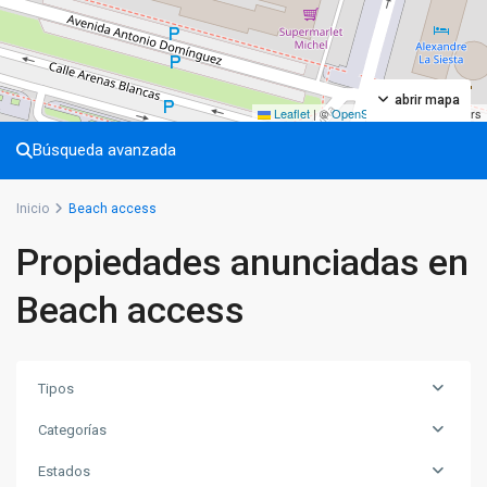
abrir mapa
Leaflet
|
©
OpenStreetMap
contributors
Búsqueda avanzada
Inicio
Beach access
Propiedades anunciadas en
Beach access
Tipos
Categorías
Estados